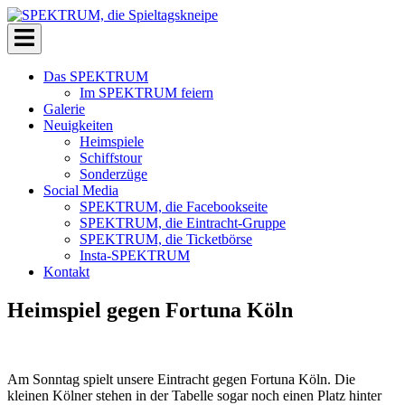
Zum
Inhalt
SPEKTRUM, die Spieltagskneipe
Die Kneipe für echte Eintrachtfans
springen
Das SPEKTRUM
Im SPEKTRUM feiern
Galerie
Neuigkeiten
Heimspiele
Schiffstour
Sonderzüge
Social Media
SPEKTRUM, die Facebookseite
SPEKTRUM, die Eintracht-Gruppe
SPEKTRUM, die Ticketbörse
Insta-SPEKTRUM
Kontakt
Heimspiel gegen Fortuna Köln
Am Sonntag spielt unsere Eintracht gegen Fortuna Köln. Die
kleinen Kölner stehen in der Tabelle sogar noch einen Platz hinter