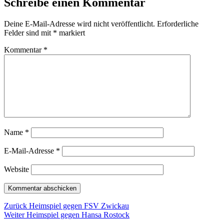
Schreibe einen Kommentar
Deine E-Mail-Adresse wird nicht veröffentlicht.
Erforderliche
Felder sind mit
*
markiert
Kommentar
*
Name
*
E-Mail-Adresse
*
Website
Beitragsnavigation
Vorheriger
Zurück
Heimspiel gegen FSV Zwickau
Nächster
Beitrag:
Weiter
Heimspiel gegen Hansa Rostock
Beitrag: