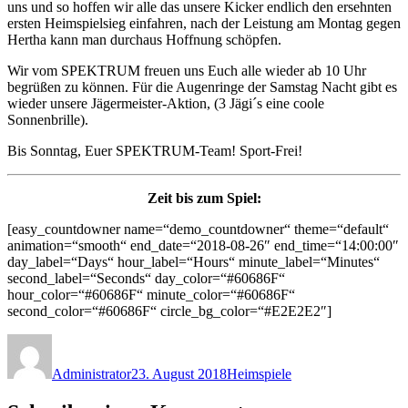
uns und so hoffen wir alle das unsere Kicker endlich den ersehnten
ersten Heimspielsieg einfahren, nach der Leistung am Montag gegen
Hertha kann man durchaus Hoffnung schöpfen.
Wir vom SPEKTRUM freuen uns Euch alle wieder ab 10 Uhr
begrüßen zu können. Für die Augenringe der Samstag Nacht gibt es
wieder unsere Jägermeister-Aktion, (3 Jägi´s eine coole
Sonnenbrille).
Bis Sonntag, Euer SPEKTRUM-Team! Sport-Frei!
Zeit bis zum Spiel:
[easy_countdowner name=“demo_countdowner“ theme=“default“
animation=“smooth“ end_date=“2018-08-26″ end_time=“14:00:00″
day_label=“Days“ hour_label=“Hours“ minute_label=“Minutes“
second_label=“Seconds“ day_color=“#60686F“
hour_color=“#60686F“ minute_color=“#60686F“
second_color=“#60686F“ circle_bg_color=“#E2E2E2″]
Autor
Veröffentlicht
Kategorien
am
Administrator
23. August 2018
Heimspiele