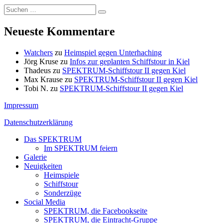
Suchen
Suchen
nach:
Neueste Kommentare
Watchers
zu
Heimspiel gegen Unterhaching
Jörg Kruse
zu
Infos zur geplanten Schiffstour in Kiel
Thadeus
zu
SPEKTRUM-Schiffstour II gegen Kiel
Max Krause
zu
SPEKTRUM-Schiffstour II gegen Kiel
Tobi N.
zu
SPEKTRUM-Schiffstour II gegen Kiel
Impressum
Datenschutzerklärung
Das SPEKTRUM
Im SPEKTRUM feiern
Galerie
Neuigkeiten
Heimspiele
Schiffstour
Sonderzüge
Social Media
SPEKTRUM, die Facebookseite
SPEKTRUM, die Eintracht-Gruppe