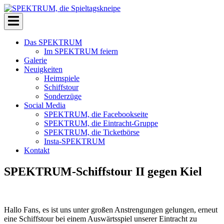
Zum
Inhalt
SPEKTRUM, die Spieltagskneipe
Die Kneipe für echte Eintrachtfans
springen
Das SPEKTRUM
Im SPEKTRUM feiern
Galerie
Neuigkeiten
Heimspiele
Schiffstour
Sonderzüge
Social Media
SPEKTRUM, die Facebookseite
SPEKTRUM, die Eintracht-Gruppe
SPEKTRUM, die Ticketbörse
Insta-SPEKTRUM
Kontakt
SPEKTRUM-Schiffstour II gegen Kiel
Hallo Fans, es ist uns unter großen Anstrengungen gelungen, erneut
eine Schiffstour bei einem Auswärtsspiel unserer Eintracht zu