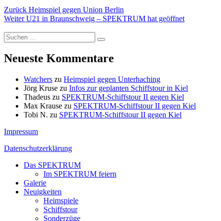
Beitragsnavigation
Vorheriger
Zurück
Heimspiel gegen Union Berlin
Nächster
Beitrag:
Weiter
U21 in Braunschweig – SPEKTRUM hat geöffnet
Beitrag:
Suchen
Suchen
nach:
Neueste Kommentare
Watchers
zu
Heimspiel gegen Unterhaching
Jörg Kruse
zu
Infos zur geplanten Schiffstour in Kiel
Thadeus
zu
SPEKTRUM-Schiffstour II gegen Kiel
Max Krause
zu
SPEKTRUM-Schiffstour II gegen Kiel
Tobi N.
zu
SPEKTRUM-Schiffstour II gegen Kiel
Impressum
Datenschutzerklärung
Das SPEKTRUM
Im SPEKTRUM feiern
Galerie
Neuigkeiten
Heimspiele
Schiffstour
Sonderzüge