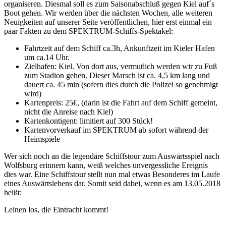
organiseren. Diesmal soll es zum Saisonabschluß gegen Kiel auf´s
Boot gehen. Wir werden über die nächsten Wochen, alle weiteren
Neuigkeiten auf unserer Seite veröffentlichen, hier erst einmal ein
paar Fakten zu dem SPEKTRUM-Schiffs-Spektakel:
Fahrtzeit auf dem Schiff ca.3h, Ankunftzeit im Kieler Hafen
um ca.14 Uhr.
Zielhafen: Kiel. Von dort aus, vermutlich werden wir zu Fuß
zum Stadion gehen. Dieser Marsch ist ca. 4,5 km lang und
dauert ca. 45 min (sofern dies durch die Polizei so genehmigt
wird)
Kartenpreis: 25€, (darin ist die Fahrt auf dem Schiff gemeint,
nicht die Anreise nach Kiel)
Kartenkontigent: limitiert auf 300 Stück!
Kartenvorverkauf im SPEKTRUM ab sofort während der
Heimspiele
Wer sich noch an die legendäre Schiffstour zum Auswärtsspiel nach
Wolfsburg erinnern kann, weiß welches unvergessliche Ereignis
dies war. Eine Schiffstour stellt nun mal etwas Besonderes im Laufe
eines Auswärtslebens dar. Somit seid dabei, wenn es am 13.05.2018
heißt:
Leinen los, die Eintracht kommt!