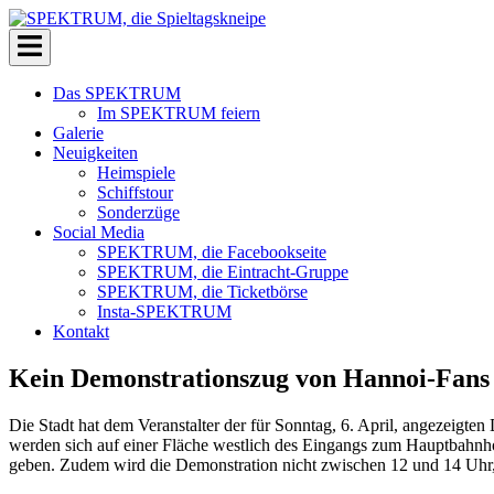
Zum
Inhalt
SPEKTRUM, die Spieltagskneipe
Die Kneipe für echte Eintrachtfans
springen
Das SPEKTRUM
Im SPEKTRUM feiern
Galerie
Neuigkeiten
Heimspiele
Schiffstour
Sonderzüge
Social Media
SPEKTRUM, die Facebookseite
SPEKTRUM, die Eintracht-Gruppe
SPEKTRUM, die Ticketbörse
Insta-SPEKTRUM
Kontakt
Kein Demonstrationszug von Hannoi-Fans 
Die Stadt hat dem Veranstalter der für Sonntag, 6. April, angezeigte
werden sich auf einer Fläche westlich des Eingangs zum Hauptbahnho
geben. Zudem wird die Demonstration nicht zwischen 12 und 14 Uhr,