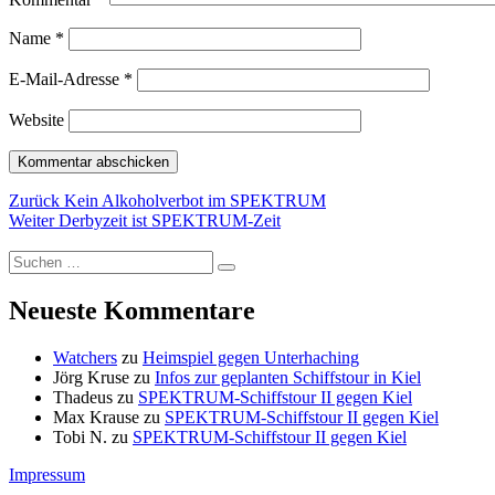
Name
*
E-Mail-Adresse
*
Website
Beitragsnavigation
Vorheriger
Zurück
Kein Alkoholverbot im SPEKTRUM
Nächster
Beitrag:
Weiter
Derbyzeit ist SPEKTRUM-Zeit
Beitrag:
Suchen
Suchen
nach:
Neueste Kommentare
Watchers
zu
Heimspiel gegen Unterhaching
Jörg Kruse
zu
Infos zur geplanten Schiffstour in Kiel
Thadeus
zu
SPEKTRUM-Schiffstour II gegen Kiel
Max Krause
zu
SPEKTRUM-Schiffstour II gegen Kiel
Tobi N.
zu
SPEKTRUM-Schiffstour II gegen Kiel
Impressum