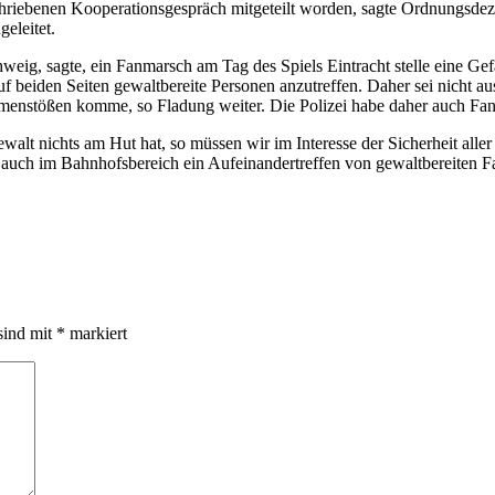
hriebenen Kooperationsgespräch mitgeteilt worden, sagte Ordnungsdezer
eleitet.
weig, sagte, ein Fanmarsch am Tag des Spiels Eintracht stelle eine Gef
auf beiden Seiten gewaltbereite Personen anzutreffen. Daher sei nicht
stößen komme, so Fladung weiter. Die Polizei habe daher auch Fanmärs
alt nichts am Hut hat, so müssen wir im Interesse der Sicherheit all
o auch im Bahnhofsbereich ein Aufeinandertreffen von gewaltbereiten 
sind mit
*
markiert