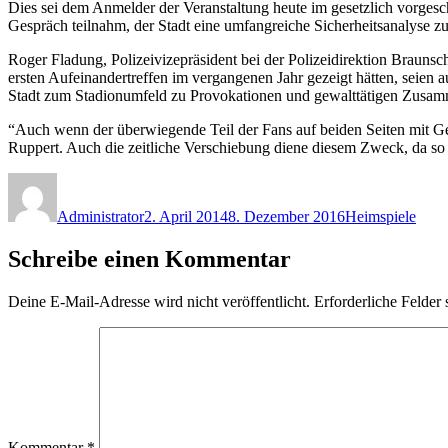
Dies sei dem Anmelder der Veranstaltung heute im gesetzlich vorgesc
Gespräch teilnahm, der Stadt eine umfangreiche Sicherheitsanalyse zug
Roger Fladung, Polizeivizepräsident bei der Polizeidirektion Braunsch
ersten Aufeinandertreffen im vergangenen Jahr gezeigt hätten, seien 
Stadt zum Stadionumfeld zu Provokationen und gewalttätigen Zusammen
“Auch wenn der überwiegende Teil der Fans auf beiden Seiten mit Gew
Ruppert. Auch die zeitliche Verschiebung diene diesem Zweck, da s
Autor
Veröffentlicht
Kategorien
am
Administrator
2. April 2014
8. Dezember 2016
Heimspiele
Schreibe einen Kommentar
Deine E-Mail-Adresse wird nicht veröffentlicht.
Erforderliche Felder 
Kommentar
*